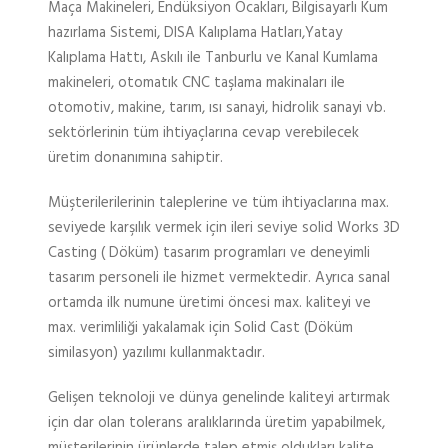
Maça Makineleri, Endüksiyon Ocakları, Bilgisayarlı Kum
hazırlama Sistemi, DISA Kalıplama Hatları,Yatay
Kalıplama Hattı, Askılı ile Tanburlu ve Kanal Kumlama
makineleri, otomatık CNC taşlama makinaları ile
otomotiv, makine, tarım, ısı sanayi, hidrolik sanayi vb.
sektörlerinin tüm ihtiyaçlarına cevap verebilecek
üretim donanımına sahiptir.
Müşterilerilerinin taleplerine ve tüm ihtiyaclarına max.
seviyede karşılık vermek için ileri seviye solid Works 3D
Casting ( Döküm) tasarım programları ve deneyimli
tasarım personeli ile hizmet vermektedir. Ayrıca sanal
ortamda ilk numune üretimi öncesi max. kaliteyi ve
max. verimliliği yakalamak için Solid Cast (Döküm
similasyon) yazılımı kullanmaktadır.
Gelişen teknoloji ve dünya genelinde kaliteyi artırmak
için dar olan tolerans aralıklarında üretim yapabilmek,
müşterilerinin ürünlerde talep etmiş oldukları kalite