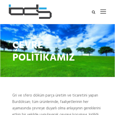
ÇEVRE
POLİTİKAMIZ
Gri ve sfero döküm parça üretim ve ticaretini yapan
Burdöksan; tüm ürünlerinde, faaliyetlerinin her
aşamasında çevreye duyarlı olma anlayışının gereklerini
etkin bir şekilde uygulayarak çevreyi korumayı, kirliliği