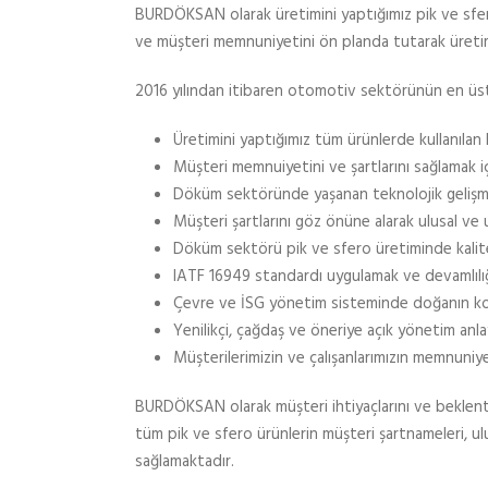
BURDÖKSAN olarak üretimini yaptığımız pik ve sfer
ve müşteri memnuniyetini ön planda tutarak üretim 
2016 yılından itibaren otomotiv sektörünün en üst st
Üretimini yaptığımız tüm ürünlerde kullanılan
Müşteri memnuiyetini ve şartlarını sağlamak iç
Döküm sektöründe yaşanan teknolojik gelişm
Müşteri şartlarını göz önüne alarak ulusal ve 
Döküm sektörü pik ve sfero üretiminde kali
IATF 16949 standardı uygulamak ve devamlılığ
Çevre ve İSG yönetim sisteminde doğanın korunm
Yenilikçi, çağdaş ve öneriye açık yönetim anlayı
Müşterilerimizin ve çalışanlarımızın memnuniye
BURDÖKSAN olarak müşteri ihtiyaçlarını ve beklentile
tüm pik ve sfero ürünlerin müşteri şartnameleri, ulu
sağlamaktadır.