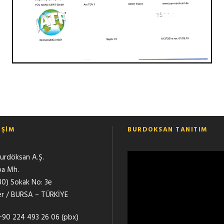
İŞİM
BURDOKSAN TANITIM
urdöksan A.Ş.
pa Mh.
530) Sokak No: 3e
er / BURSA – TÜRKİYE
90 224 493 26 06 (pbx)