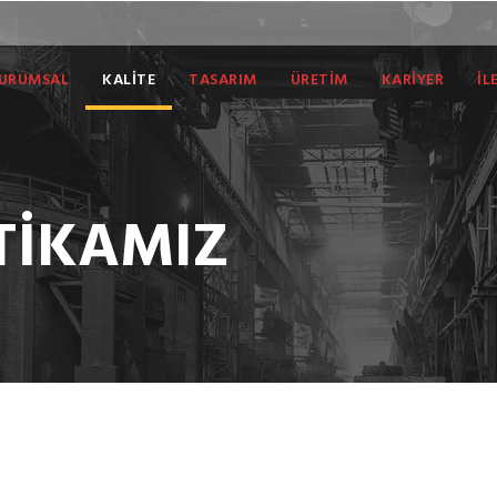
URUMSAL
KALİTE
TASARIM
ÜRETİM
KARİYER
İL
İTİKAMIZ