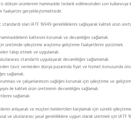
o döküm ürünlerinin hammadde tedarik edilmesinden son kullanıcıya kad
faaliyetini gerçekleştirmektedir.
andardı olan IATF 16949 gerekliliklerini sağlayarak kaliteli ürün üreti
 hammaddelerin kalitesini korumak ve devamlığını sağlamak.
in üretimde iyileştirme araştırma geliştirme faaliyetlerini yürütmek.
eleri takip etmek ve uygulamak.
uluslararası standartlı uygulayarak devamlılığını sağlamamak.
teden taviz vermeden dünya pazarında fiyat ve hizmet konusunda ön
ını sağlamak.
ası ve çalışanlarımızın sağlığını korumak için iyileştirme ve geliştirm
şını ile kaliteli ürün üretiminin devamlılığını sağlamak.
tlerini sağlamak.
rini anlayarak ve müşteri beklentileri karşılamak için sürekli iyileştir
sal ve uluslararası yasal gerekliliklere uygun olarak üretmek için IATF 