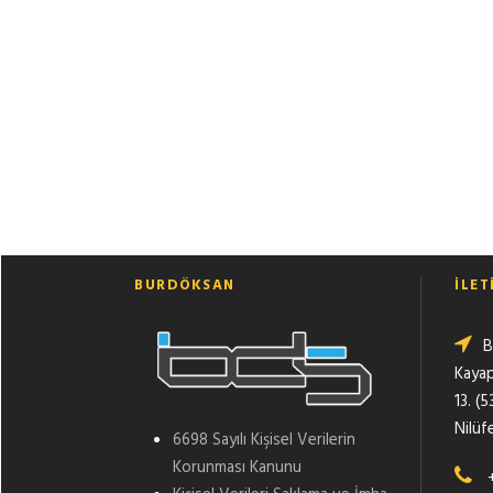
BURDÖKSAN
İLET
B
Kaya
13. (
Nilüf
6698 Sayılı Kişisel Verilerin
Korunması Kanunu
+