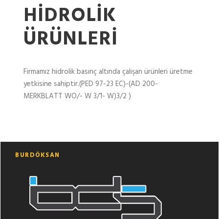
HIDROLIK
ÜRÜNLERI
Firmamız hidrolik basınç altında çalışan ürünleri üretme
yetkisine sahiptir.(PED 97-23 EC)-(AD 200-
MERKBLATT WO/- W 3/1- W)3/2 )
BURDÖKSAN