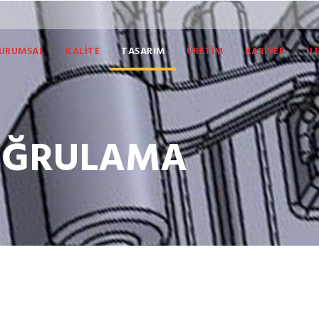
URUMSAL
KALİTE
TASARIM
ÜRETİM
KARİYER
İL
OĞRULAMA